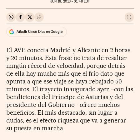
JUN
18, 2013 - 01:48
EDT
Compartir en Whatsapp
Compartir en Facebook
Compartir en Twitter
Desplegar Redes Sociales
Ir a 
Añadir Cinco Días en Google
El AVE conecta Madrid y Alicante en 2 horas
y 20 minutos. Esta frase no trata de resaltar
ningún récord de velocidad, porque detrás
de ella hay mucho más que el frío dato que
apunta a que ese viaje se haya rebajado 50
minutos. El trayecto inaugurado ayer –con las
bendiciones del Príncipe de Asturias y del
presidente del Gobierno– ofrece muchos
beneficios. El más destacado, sin lugar a
dudas, es el efecto riqueza que va a generar
su puesta en marcha.