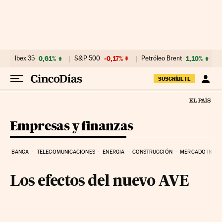
Ir al contenido
Ibex 35
0,61%
S&P 500
-0,17%
Petróleo Brent
1,10%
SUSCRÍBETE
Empresas y finanzas
BANCA
TELECOMUNICACIONES
ENERGIA
CONSTRUCCIÓN
MERCADO INMOB
Los efectos del nuevo AVE