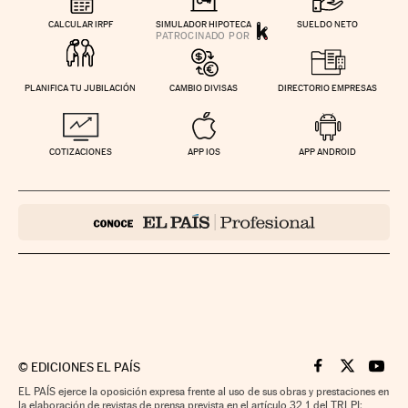
CALCULAR IRPF
SIMULADOR HIPOTECA
SUELDO NETO
PLANIFICA TU JUBILACIÓN
CAMBIO DIVISAS
DIRECTORIO EMPRESAS
COTIZACIONES
APP IOS
APP ANDROID
©
EDICIONES EL PAÍS
Cinco Días en F
Cinco Días e
Cinco 
EL PAÍS ejerce la oposición expresa frente al uso de sus obras y prestaciones en
la elaboración de revistas de prensa prevista en el artículo 32.1 del TRLPI;