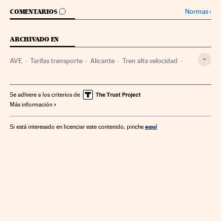
IR A LOS COMENTARIOS
Normas
›
COMENTARIOS
ARCHIVADO EN
AVE
Tarifas transporte
Alicante
Tren alta velocidad
Transporte público
Trenes
Comunidad Valenciana
Transporte ferroviario
Empresas
España
Se adhiere a los criterios de
Más información
Obras públicas
Economía
Transporte
Urbanismo
aquí
Si está interesado en licenciar este contenido, pinche