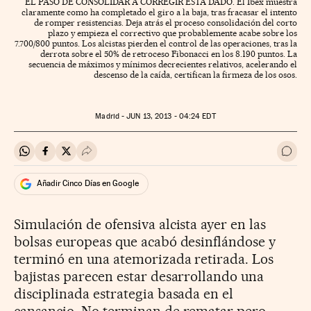
EL PASO DE CONSOLIDAR A CORREGIR ESTÁ DADO. El Ibex muestra
claramente como ha completado el giro a la baja, tras fracasar el intento
de romper resistencias. Deja atrás el proceso consolidación del corto
plazo y empieza el correctivo que probablemente acabe sobre los
7.700/800 puntos. Los alcistas pierden el control de las operaciones, tras la
derrota sobre el 50% de retroceso Fibonacci en los 8.190 puntos. La
secuencia de máximos y mínimos decrecientes relativos, acelerando el
descenso de la caída, certifican la firmeza de los osos.
Madrid -
JUN
13, 2013 - 04:24
EDT
Compartir en Whatsapp
Compartir en Facebook
Compartir en Twitter
Desplegar Redes Sociales
Ir a 
Añadir Cinco Días en Google
Simulación de ofensiva alcista ayer en las
bolsas europeas que acabó desinflándose y
terminó en una atemorizada retirada. Los
bajistas parecen estar desarrollando una
disciplinada estrategia basada en el
cansancio. No terminan de rematar pero