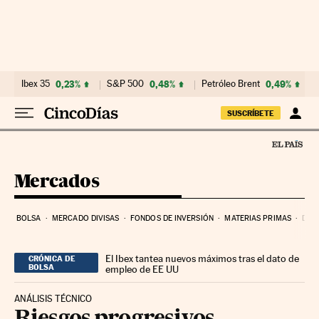
Ir al contenido
Ibex 35
0,23%
S&P 500
0,48%
Petróleo Brent
0,49%
SUSCRÍBETE
Mercados
BOLSA
MERCADO DIVISAS
FONDOS DE INVERSIÓN
MATERIAS PRIMAS
DEU
El Ibex tantea nuevos máximos tras el dato de
CRÓNICA DE
BOLSA
empleo de EE UU
ANÁLISIS TÉCNICO