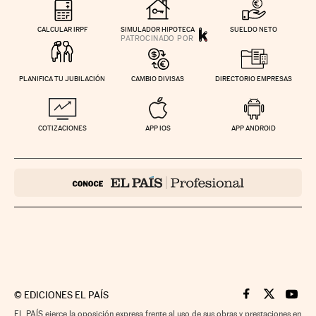
CALCULAR IRPF
SIMULADOR HIPOTECA
SUELDO NETO
PLANIFICA TU JUBILACIÓN
CAMBIO DIVISAS
DIRECTORIO EMPRESAS
COTIZACIONES
APP IOS
APP ANDROID
©
EDICIONES EL PAÍS
Cinco Días en F
Cinco Días e
Cinco 
EL PAÍS ejerce la oposición expresa frente al uso de sus obras y prestaciones en