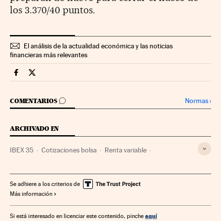
los 3.370/40 puntos.
El análisis de la actualidad económica y las noticias
financieras más relevantes
Mercados Financieros Cinco Días en Facebook
Mercados Financieros Cinco Días en Twitter
IR A LOS COMENTARIOS
Normas
›
COMENTARIOS
ARCHIVADO EN
IBEX 35
Cotizaciones bolsa
Renta variable
Índices bursátiles
Bolsa
Mercados financieros
Finanzas
Se adhiere a los criterios de
Más información
aquí
Si está interesado en licenciar este contenido, pinche