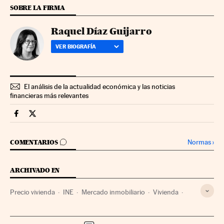
SOBRE LA FIRMA
Raquel Díaz Guijarro
VER BIOGRAFÍA
El análisis de la actualidad económica y las noticias
financieras más relevantes
Economia Cinco Días en Facebook
Economia Cinco Días en Twitter
IR A LOS COMENTARIOS
Normas
›
COMENTARIOS
ARCHIVADO EN
Precio vivienda
INE
Mercado inmobiliario
Vivienda
Administración Estado
Economía
Urbanismo