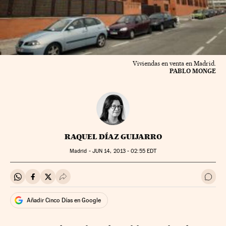
Viviendas en venta en Madrid.
PABLO MONGE
RAQUEL DÍAZ GUIJARRO
Madrid -
JUN
14, 2013 - 02:55
EDT
Compartir en Whatsapp
Compartir en Facebook
Compartir en Twitter
Desplegar Redes Sociales
Ir a 
Añadir Cinco Días en Google