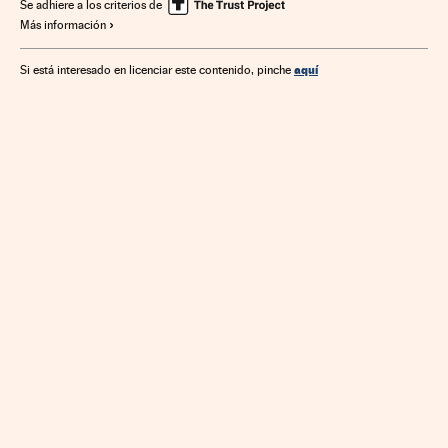
Administración pública
Estadísticas
Se adhiere a los criterios de
Más información
aquí
Si está interesado en licenciar este contenido, pinche