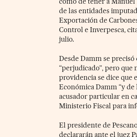
como de tener a Manuel
de las entidades imputa
Exportación de Carbones
Control e Inverpesca, cita
julio.
Desde Damm se precisó 
“perjudicado”, pero que n
providencia se dice que
Económica Damm “y de l
acusador particular en c
Ministerio Fiscal para in
El presidente de Pescano
declararán ante el juez P