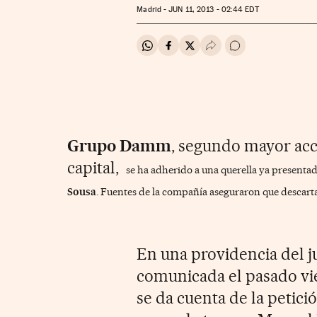
Madrid -
JUN
11, 2013 - 02:44
EDT
Compartir en Whatsapp
Compartir en Facebook
Compartir en Twitter
Desplegar Redes Soci
Ir a los comentar
Grupo Damm
, segundo mayor acc
capital,
se ha adherido a una querella ya presentad
Sousa
. Fuentes de la compañía aseguraron que descarta
En una providencia del j
comunicada el pasado vier
se da cuenta de la petici