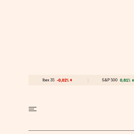
Ir al contenido
Ibex 35
-0,02%
S&P 500
0,61%