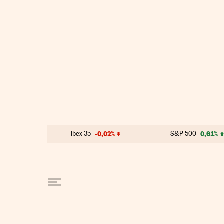
Ir al contenido
Ibex 35
-0,02%
S&P 500
0,61%