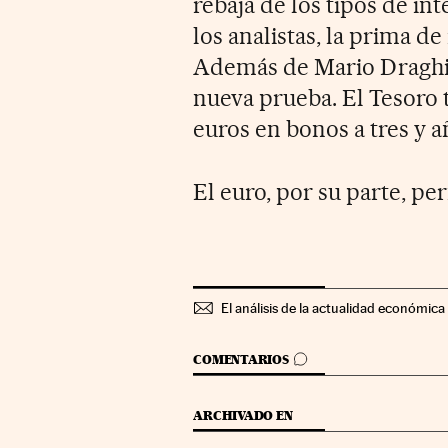
rebaja de los tipos de in
los analistas, la prima de
Además de Mario Draghi,
nueva prueba. El Tesoro 
euros en bonos a tres y a
El euro, por su parte, pe
El análisis de la actualidad económica 
IR A LOS COMENTARIOS
COMENTARIOS
ARCHIVADO EN