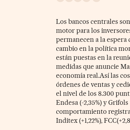
Compartir en Whatsapp
Compartir en Facebook
Compartir en Twitter
Desplegar Redes Soci
Ir a los comentar
Los bancos centrales son
motor para los inversor
permanecen a la espera d
cambio en la política mo
están puestas en la reuni
medidas que anuncie Mari
economía real.Así las cosa
órdenes de ventas y cedió
el nivel de los 8.300 punt
Endesa (-2,35%) y Grifols
comportamiento registrar
Inditex (+1,22%), FCC(+2,8