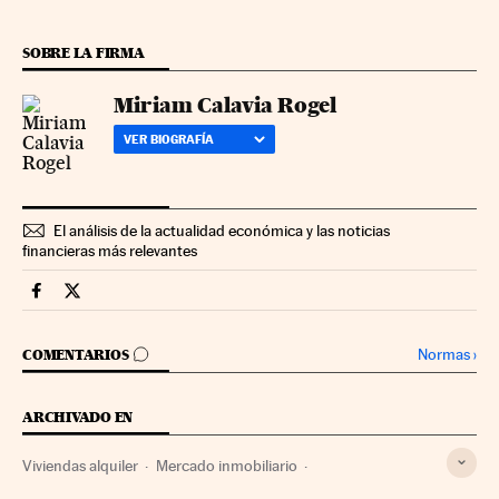
SOBRE LA FIRMA
Miriam Calavia Rogel
VER BIOGRAFÍA
El análisis de la actualidad económica y las noticias
financieras más relevantes
Economia Cinco Días en Facebook
Economia Cinco Días en Twitter
IR A LOS COMENTARIOS
Normas
›
COMENTARIOS
ARCHIVADO EN
Viviendas alquiler
Mercado inmobiliario