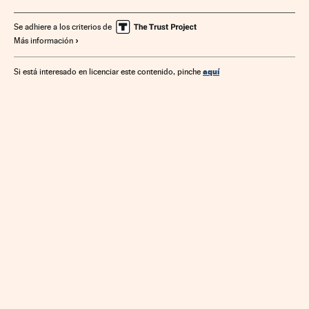
Legislación vivienda
Vivienda
España
Economía
Urbanismo
Se adhiere a los criterios de
Más información
aquí
Si está interesado en licenciar este contenido, pinche