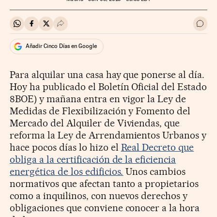
Compartir en Whatsapp
Compartir en Facebook
Compartir en Twitter
Desplegar Redes Sociales
Ir a 
Añadir Cinco Días en Google
Para alquilar una casa hay que ponerse al día.
Hoy ha publicado el Boletín Oficial del Estado
8BOE) y mañana entra en vigor la Ley de
Medidas de Flexibilización y Fomento del
Mercado del Alquiler de Viviendas, que
reforma la Ley de Arrendamientos Urbanos y
hace pocos días lo hizo el
Real Decreto que
obliga a la certificación de la eficiencia
energética de los edificios.
Unos cambios
normativos que afectan tanto a propietarios
como a inquilinos, con nuevos derechos y
obligaciones que conviene conocer a la hora