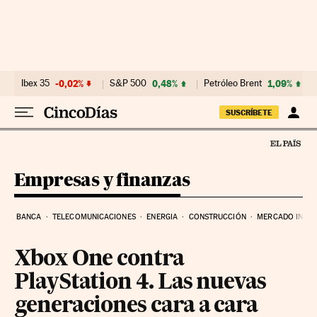
Ir al contenido
Ibex 35
-0,02%
S&P 500
0,48%
Petróleo Brent
1,09%
SUSCRÍBETE
Empresas y finanzas
BANCA
TELECOMUNICACIONES
ENERGIA
CONSTRUCCIÓN
MERCADO INMOB
Xbox One contra
PlayStation 4. Las nuevas
generaciones cara a cara