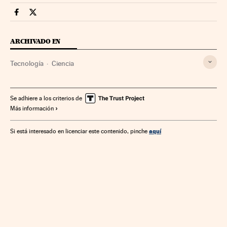
Companias Cinco Días en Facebook
Companias Cinco Días en Twitter
ARCHIVADO EN
Tecnología
Ciencia
Se adhiere a los criterios de
Más información
aquí
Si está interesado en licenciar este contenido, pinche