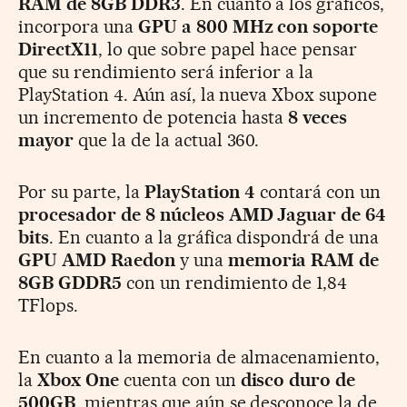
RAM de 8GB DDR3
. En cuanto a los gráficos,
incorpora una
GPU a 800 MHz con soporte
DirectX11
, lo que sobre papel hace pensar
que su rendimiento será inferior a la
PlayStation 4. Aún así, la nueva Xbox supone
un incremento de potencia hasta
8 veces
mayor
que la de la actual 360.
Por su parte, la
PlayStation 4
contará con un
procesador de 8 núcleos AMD Jaguar de 64
bits
. En cuanto a la gráfica dispondrá de una
GPU AMD Raedon
y una
memoria RAM de
8GB GDDR5
con un rendimiento de 1,84
TFlops.
En cuanto a la memoria de almacenamiento,
la
Xbox One
cuenta con un
disco duro de
500GB
, mientras que aún se desconoce la de