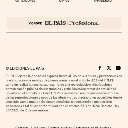
COTIZACIONES
APP IOS
APP ANDROID
©
EDICIONES EL PAÍS
Cinco Días en F
Cinco Días e
Cinco 
EL PAÍS ejerce la oposición expresa frente al uso de sus obras y prestaciones en
la elaboración de revistas de prensa prevista en el artículo 32.1 del TRLPI;
también realiza la reserva expresa frente a la reproducción, distribución y
comunicación pública de sus trabajos y artículos sobre temas de actualidad
prevista en el artículo 33.1 del TRLPI; y, asimismo, realiza una reserva expresa
de las reproducciones y usos de las obras y otras prestaciones accesibles desde
este sitio web a medios de lectura mecánica u otros medios que resulten
adecuados a tal fin de conformidad con el artículo 67.3 del Real Decreto - ley
24/2021, de 2 de noviembre
Contacto
Aviso legal
Política cookies
Configuración de cookies