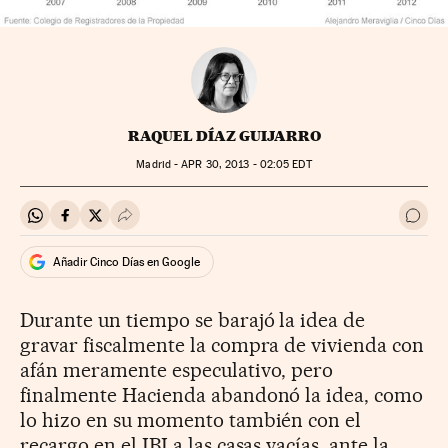
RAQUEL DÍAZ GUIJARRO
Madrid -
APR
30, 2013 - 02:05
EDT
Compartir en Whatsapp
Compartir en Facebook
Compartir en Twitter
Desplegar Redes Sociales
Ir a 
Añadir Cinco Días en Google
Durante un tiempo se barajó la idea de
gravar fiscalmente la compra de vivienda con
afán meramente especulativo, pero
finalmente Hacienda abandonó la idea, como
lo hizo en su momento también con el
recargo en el IBI a las casas vacías, ante la