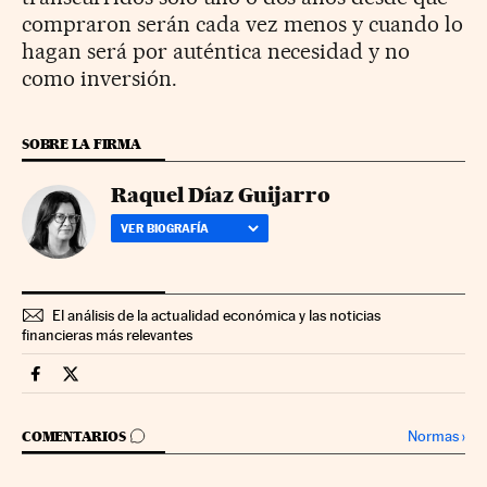
compraron serán cada vez menos y cuando lo
hagan será por auténtica necesidad y no
como inversión.
SOBRE LA FIRMA
Raquel Díaz Guijarro
VER BIOGRAFÍA
El análisis de la actualidad económica y las noticias
financieras más relevantes
Economia Cinco Días en Facebook
Economia Cinco Días en Twitter
IR A LOS COMENTARIOS
Normas
›
COMENTARIOS