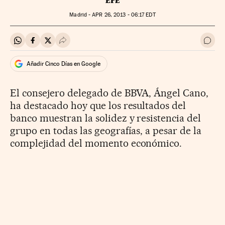
EFE
Madrid -
APR
26, 2013 - 06:17
EDT
Compartir en Whatsapp
Compartir en Facebook
Compartir en Twitter
Desplegar Redes Sociales
Ir a 
Añadir Cinco Días en Google
El consejero delegado de BBVA, Ángel Cano,
ha destacado hoy que los resultados del
banco muestran la solidez y resistencia del
grupo en todas las geografías, a pesar de la
complejidad del momento económico.