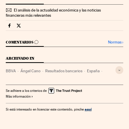
El análisis de la actualidad económica y las noticias
financieras más relevantes
Mercados Financieros Cinco Días en Facebook
Mercados Financieros Cinco Días en Twitter
IR A LOS COMENTARIOS
Normas
›
COMENTARIOS
ARCHIVADO EN
BBVA
Ángel Cano
Resultados bancarios
España
Economía
Banca
Finanzas
Se adhiere a los criterios de
Más información
aquí
Si está interesado en licenciar este contenido, pinche