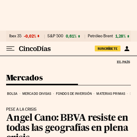
Ir al contenido
Ibex 35
-0,02%
S&P 500
0,61%
Petróleo Brent
1,28%
SUSCRÍBETE
Mercados
BOLSA
MERCADO DIVISAS
FONDOS DE INVERSIÓN
MATERIAS PRIMAS
DEU
PESE A LA CRISIS
Angel Cano: BBVA resiste en
todas las geografías en plena