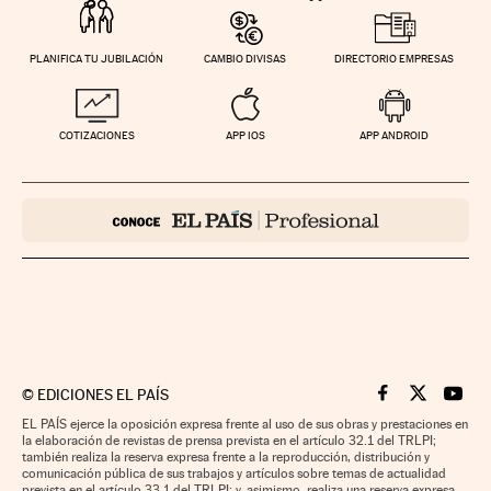
PLANIFICA TU JUBILACIÓN
CAMBIO DIVISAS
DIRECTORIO EMPRESAS
COTIZACIONES
APP IOS
APP ANDROID
©
EDICIONES EL PAÍS
Cinco Días en F
Cinco Días e
Cinco 
EL PAÍS ejerce la oposición expresa frente al uso de sus obras y prestaciones en
la elaboración de revistas de prensa prevista en el artículo 32.1 del TRLPI;
también realiza la reserva expresa frente a la reproducción, distribución y
comunicación pública de sus trabajos y artículos sobre temas de actualidad
prevista en el artículo 33.1 del TRLPI; y, asimismo, realiza una reserva expresa