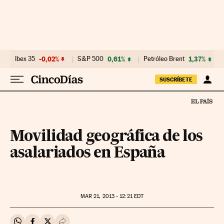
Ir al contenido
Ibex 35
-0,02%
S&P 500
0,61%
Petróleo Brent
1,37%
SUSCRÍBETE
Movilidad geográfica de los
asalariados en España
MAR
21, 2013 - 12:21
EDT