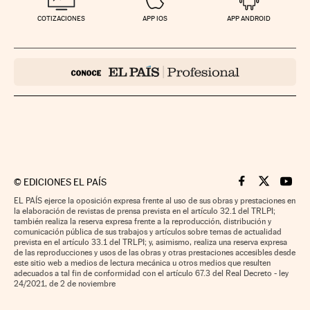
COTIZACIONES
APP IOS
APP ANDROID
©
EDICIONES EL PAÍS
Cinco Días en F
Cinco Días e
Cinco 
EL PAÍS ejerce la oposición expresa frente al uso de sus obras y prestaciones en
la elaboración de revistas de prensa prevista en el artículo 32.1 del TRLPI;
también realiza la reserva expresa frente a la reproducción, distribución y
comunicación pública de sus trabajos y artículos sobre temas de actualidad
prevista en el artículo 33.1 del TRLPI; y, asimismo, realiza una reserva expresa
de las reproducciones y usos de las obras y otras prestaciones accesibles desde
este sitio web a medios de lectura mecánica u otros medios que resulten
adecuados a tal fin de conformidad con el artículo 67.3 del Real Decreto - ley
24/2021, de 2 de noviembre