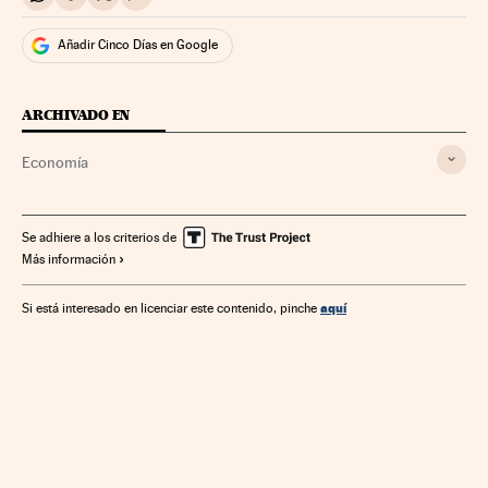
Compartir en Whatsapp
Compartir en Facebook
Compartir en Twitter
Desplegar Redes Sociales
Añadir Cinco Días en Google
ARCHIVADO EN
Economía
Se adhiere a los criterios de
Más información
aquí
Si está interesado en licenciar este contenido, pinche