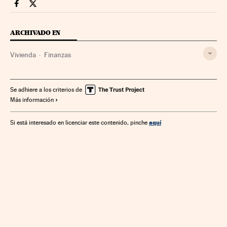
Economia Cinco Días en Facebook
Economia Cinco Días en Twitter
ARCHIVADO EN
Vivienda
Finanzas
Se adhiere a los criterios de
Más información
aquí
Si está interesado en licenciar este contenido, pinche