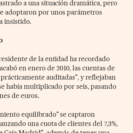
astrado a una situación dramática, pero
 se adoptaron por unos parámetros
 insistido.
o
presidente de la entidad ha recordado
cabó en enero de 2010, las cuentas de
 prácticamente auditadas", y reflejaban
 se había multiplicado por seis, pasando
nes de euros.
imiento equilibrado" se captaron
canzando una cuota de clientes del 7,3%,
 de Caja Madrid", además de tener una