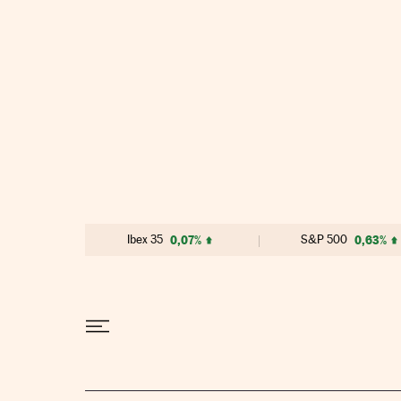
Ir al contenido
Ibex 35
0,07%
S&P 500
0,63%