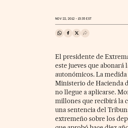
NOV
22, 2012 - 15:35
EST
Compartir en Whatsapp
Compartir en Facebook
Compartir en Twitter
Desplegar Redes Soci
El presidente de Extrem
este jueves que abonará l
autonómicos. La medida c
Ministerio de Hacienda d
no llegue a aplicarse. Mo
millones que recibirá l
una sentencia del Tribun
extremeño sobre los depós
que aprobó hace diez año