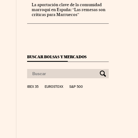
La aportación clave de la comunidad
marroquí en España: “Las remesas son
críticas para Marruecos”
BUSCAR BOLSAS Y MERCADOS
co Días en Facebook
 Cinco Días en Twitter
IBEX 35
EUROSTOXX
S&P 500