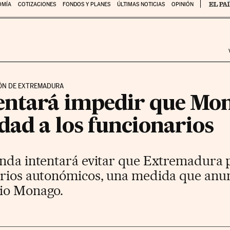
OMÍA
COTIZACIONES
FONDOS Y PLANES
ÚLTIMAS NOTICIAS
OPINIÓN
IÓN DE EXTREMADURA
entará impedir que Mon
dad a los funcionarios
enda intentará evitar que Extremadura 
arios autonómicos, una medida que anunc
nio Monago.