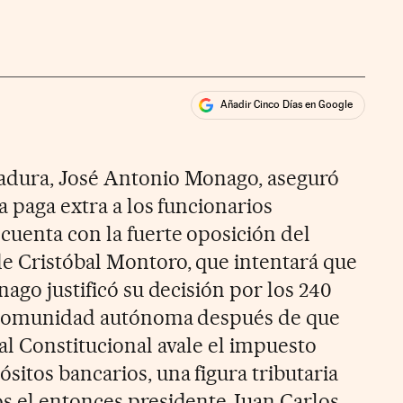
Añadir Cinco Días en Google
ales
adura, José Antonio Monago, aseguró
a paga extra a los funcionarios
uenta con la fuerte oposición del
e Cristóbal Montoro, que intentará que
nago justificó su decisión por los 240
a comunidad autónoma después de que
al Constitucional avale el impuesto
itos bancarios, una figura tributaria
s el entonces presidente Juan Carlos