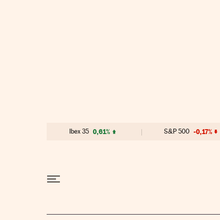
Ir al contenido
Ibex 35
0,61%
S&P 500
-0,17%