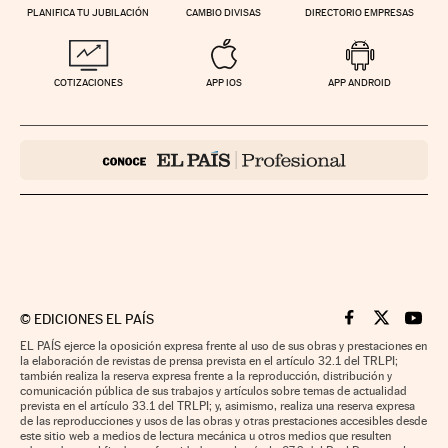
PLANIFICA TU JUBILACIÓN
CAMBIO DIVISAS
DIRECTORIO EMPRESAS
COTIZACIONES
APP IOS
APP ANDROID
©
EDICIONES EL PAÍS
Cinco Días en F
Cinco Días e
Cinco 
EL PAÍS ejerce la oposición expresa frente al uso de sus obras y prestaciones en
la elaboración de revistas de prensa prevista en el artículo 32.1 del TRLPI;
también realiza la reserva expresa frente a la reproducción, distribución y
comunicación pública de sus trabajos y artículos sobre temas de actualidad
prevista en el artículo 33.1 del TRLPI; y, asimismo, realiza una reserva expresa
de las reproducciones y usos de las obras y otras prestaciones accesibles desde
este sitio web a medios de lectura mecánica u otros medios que resulten