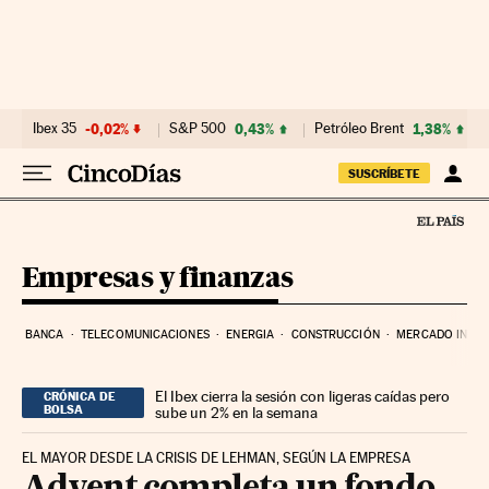
Ir al contenido
Ibex 35
-0,02%
S&P 500
0,43%
Petróleo Brent
1,38%
SUSCRÍBETE
Empresas y finanzas
BANCA
TELECOMUNICACIONES
ENERGIA
CONSTRUCCIÓN
MERCADO INMOB
El Ibex cierra la sesión con ligeras caídas pero
CRÓNICA DE
BOLSA
sube un 2% en la semana
EL MAYOR DESDE LA CRISIS DE LEHMAN, SEGÚN LA EMPRESA