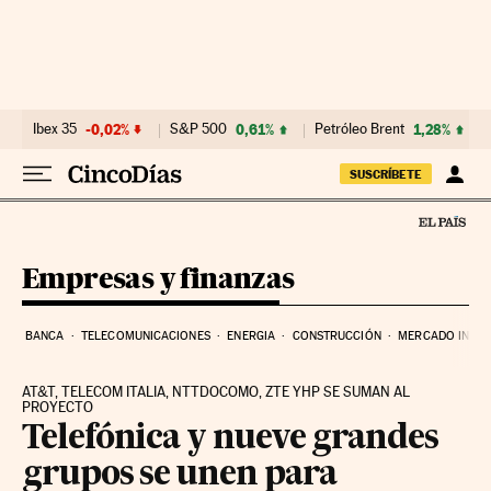
Ir al contenido
Ibex 35
-0,02%
S&P 500
0,61%
Petróleo Brent
1,28%
SUSCRÍBETE
Empresas y finanzas
BANCA
TELECOMUNICACIONES
ENERGIA
CONSTRUCCIÓN
MERCADO INMOB
AT&T, TELECOM ITALIA, NTTDOCOMO, ZTE YHP SE SUMAN AL
PROYECTO
Telefónica y nueve grandes
grupos se unen para