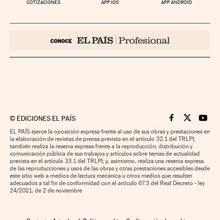
COTIZACIONES
APP IOS
APP ANDROID
©
EDICIONES EL PAÍS
Cinco Días en F
Cinco Días e
Cinco 
EL PAÍS ejerce la oposición expresa frente al uso de sus obras y prestaciones en
la elaboración de revistas de prensa prevista en el artículo 32.1 del TRLPI;
también realiza la reserva expresa frente a la reproducción, distribución y
comunicación pública de sus trabajos y artículos sobre temas de actualidad
prevista en el artículo 33.1 del TRLPI; y, asimismo, realiza una reserva expresa
de las reproducciones y usos de las obras y otras prestaciones accesibles desde
este sitio web a medios de lectura mecánica u otros medios que resulten
adecuados a tal fin de conformidad con el artículo 67.3 del Real Decreto - ley
24/2021, de 2 de noviembre