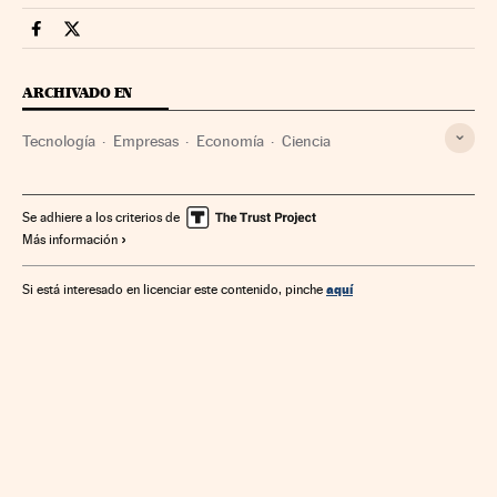
Companias Cinco Días en Facebook
Companias Cinco Días en Twitter
ARCHIVADO EN
Tecnología
Empresas
Economía
Ciencia
Se adhiere a los criterios de
Más información
aquí
Si está interesado en licenciar este contenido, pinche