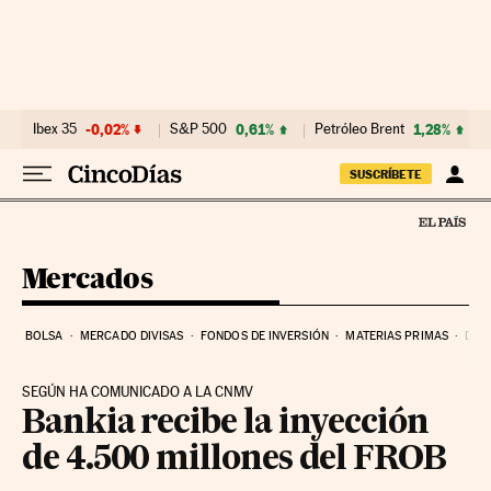
Ir al contenido
Ibex 35
-0,02%
S&P 500
0,61%
Petróleo Brent
1,28%
SUSCRÍBETE
Mercados
BOLSA
MERCADO DIVISAS
FONDOS DE INVERSIÓN
MATERIAS PRIMAS
DEU
SEGÚN HA COMUNICADO A LA CNMV
Bankia recibe la inyección
de 4.500 millones del FROB