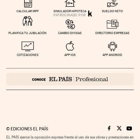
CALCULAR IRPF
SIMULADOR HIPOTECA
SUELDO NETO
PLANIFICA TU JUBILACIÓN
CAMBIO DIVISAS
DIRECTORIO EMPRESAS
COTIZACIONES
APP IOS
APP ANDROID
©
EDICIONES EL PAÍS
Cinco Días en F
Cinco Días e
Cinco 
EL PAÍS ejerce la oposición expresa frente al uso de sus obras y prestaciones en