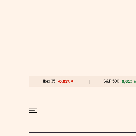
Ir al contenido
Ibex 35
-0,02%
S&P 500
0,61%