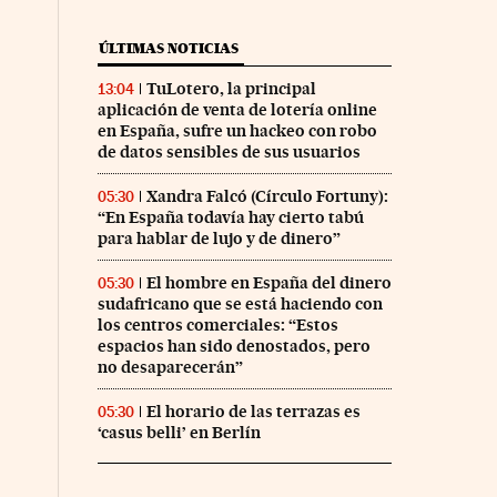
ÚLTIMAS NOTICIAS
TuLotero, la principal
13:04
aplicación de venta de lotería online
en España, sufre un hackeo con robo
de datos sensibles de sus usuarios
Xandra Falcó (Círculo Fortuny):
05:30
“En España todavía hay cierto tabú
para hablar de lujo y de dinero”
El hombre en España del dinero
05:30
sudafricano que se está haciendo con
los centros comerciales: “Estos
espacios han sido denostados, pero
no desaparecerán”
El horario de las terrazas es
05:30
‘casus belli’ en Berlín