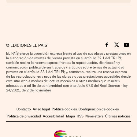
©
EDICIONES EL PAÍS
Cinco Días en F
Cinco Días e
Cinco 
EL PAÍS ejerce la oposición expresa frente al uso de sus obras y prestaciones en
la elaboración de revistas de prensa prevista en el artículo 32.1 del TRLPI;
también realiza la reserva expresa frente a la reproducción, distribución y
comunicación pública de sus trabajos y artículos sobre temas de actualidad
prevista en el artículo 33.1 del TRLPI; y, asimismo, realiza una reserva expresa
de las reproducciones y usos de las obras y otras prestaciones accesibles desde
este sitio web a medios de lectura mecánica u otros medios que resulten
adecuados a tal fin de conformidad con el artículo 67.3 del Real Decreto - ley
24/2021, de 2 de noviembre
Contacto
Aviso legal
Política cookies
Configuración de cookies
Política de privacidad
Accesibilidad
Mapa
RSS
Newsletters
Últimas noticias