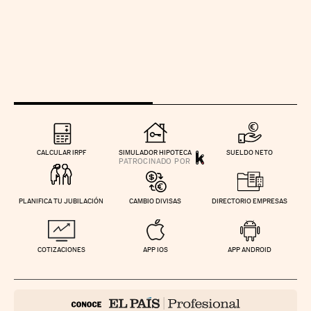
CALCULAR IRPF
SIMULADOR HIPOTECA
SUELDO NETO
PLANIFICA TU JUBILACIÓN
CAMBIO DIVISAS
DIRECTORIO EMPRESAS
COTIZACIONES
APP IOS
APP ANDROID