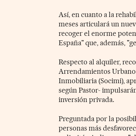
Así, en cuanto a la rehab
meses articulará un nue
recoger el enorme potenc
España" que, además, "g
Respecto al alquiler, rec
Arrendamientos Urbanos 
Inmobiliaria (Socimi), ap
según Pastor- impulsarán
inversión privada.
Preguntada por la posibi
personas más desfavoreci