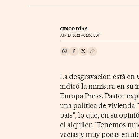
CINCO DÍAS
JUN
13, 2012 - 01:00
EDT
Compartir en Whatsapp
Compartir en Facebook
Compartir en Twitter
Desplegar Redes Soci
La desgravación está en 
indicó la ministra en su
Europa Press. Pastor exp
una política de vivienda
país", lo que, en su opini
el alquiler. "Tenemos m
vacías y muy pocas en alqu