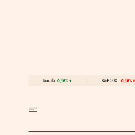
Ir al contenido
Ibex 35
0,16%
S&P 500
-0,16%