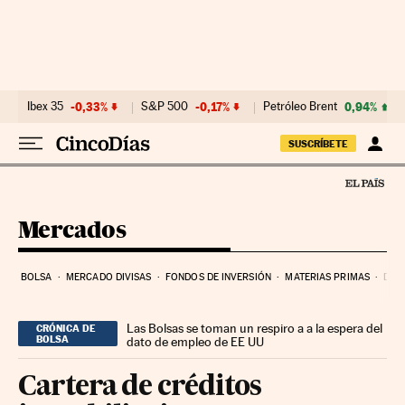
Ir al contenido
Ibex 35
-0,33%
S&P 500
-0,17%
Petróleo Brent
0,94%
SUSCRÍBETE
Mercados
BOLSA
MERCADO DIVISAS
FONDOS DE INVERSIÓN
MATERIAS PRIMAS
DEU
Las Bolsas se toman un respiro a a la espera del
CRÓNICA DE
BOLSA
dato de empleo de EE UU
Cartera de créditos