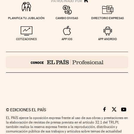
PLANIFICA TU JUBILACIÓN
CAMBIO DIVISAS
DIRECTORIO EMPRESAS
COTIZACIONES
APP IOS
APP ANDROID
©
EDICIONES EL PAÍS
Cinco Días en F
Cinco Días e
Cinco 
EL PAÍS ejerce la oposición expresa frente al uso de sus obras y prestaciones en
la elaboración de revistas de prensa prevista en el artículo 32.1 del TRLPI;
también realiza la reserva expresa frente a la reproducción, distribución y
comunicación pública de sus trabajos y artículos sobre temas de actualidad