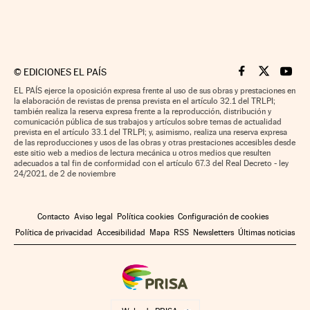
©
EDICIONES EL PAÍS
Cinco Días en F
Cinco Días e
Cinco 
EL PAÍS ejerce la oposición expresa frente al uso de sus obras y prestaciones en
la elaboración de revistas de prensa prevista en el artículo 32.1 del TRLPI;
también realiza la reserva expresa frente a la reproducción, distribución y
comunicación pública de sus trabajos y artículos sobre temas de actualidad
prevista en el artículo 33.1 del TRLPI; y, asimismo, realiza una reserva expresa
de las reproducciones y usos de las obras y otras prestaciones accesibles desde
este sitio web a medios de lectura mecánica u otros medios que resulten
adecuados a tal fin de conformidad con el artículo 67.3 del Real Decreto - ley
24/2021, de 2 de noviembre
Contacto
Aviso legal
Política cookies
Configuración de cookies
Política de privacidad
Accesibilidad
Mapa
RSS
Newsletters
Últimas noticias