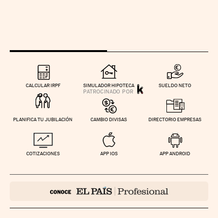
CALCULAR IRPF
SIMULADOR HIPOTECA
SUELDO NETO
PLANIFICA TU JUBILACIÓN
CAMBIO DIVISAS
DIRECTORIO EMPRESAS
COTIZACIONES
APP IOS
APP ANDROID