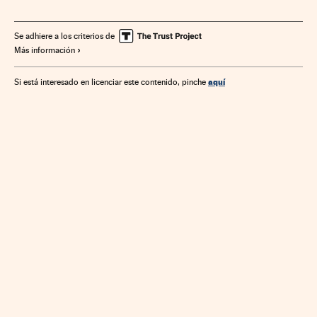
Supermercados
Operaciones bursátiles
Mercados
Bolsa
Empresas
Establecimientos comerciales
Se adhiere a los criterios de
Más información
Mercados financieros
Economía
Finanzas
Comercio
aquí
Si está interesado en licenciar este contenido, pinche