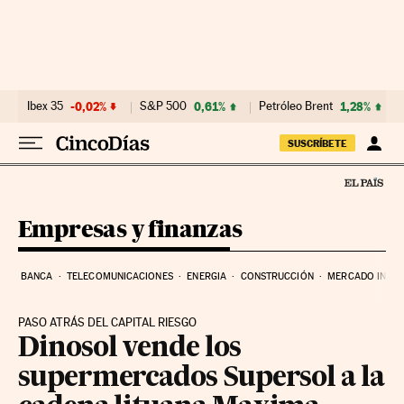
Ir al contenido
Ibex 35
-0,02%
S&P 500
0,61%
Petróleo Brent
1,28%
SUSCRÍBETE
Empresas y finanzas
BANCA
TELECOMUNICACIONES
ENERGIA
CONSTRUCCIÓN
MERCADO INMOB
PASO ATRÁS DEL CAPITAL RIESGO
Dinosol vende los
supermercados Supersol a la