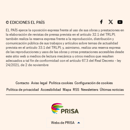
©
EDICIONES EL PAÍS
Cinco Días en F
Cinco Días e
Cinco 
EL PAÍS ejerce la oposición expresa frente al uso de sus obras y prestaciones en
la elaboración de revistas de prensa prevista en el artículo 32.1 del TRLPI;
también realiza la reserva expresa frente a la reproducción, distribución y
comunicación pública de sus trabajos y artículos sobre temas de actualidad
prevista en el artículo 33.1 del TRLPI; y, asimismo, realiza una reserva expresa
de las reproducciones y usos de las obras y otras prestaciones accesibles desde
este sitio web a medios de lectura mecánica u otros medios que resulten
adecuados a tal fin de conformidad con el artículo 67.3 del Real Decreto - ley
24/2021, de 2 de noviembre
Contacto
Aviso legal
Política cookies
Configuración de cookies
Política de privacidad
Accesibilidad
Mapa
RSS
Newsletters
Últimas noticias
Webs de PRISA