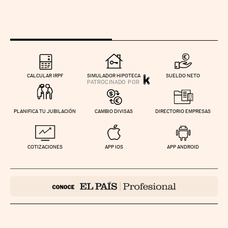
CALCULAR IRPF
SIMULADOR HIPOTECA
SUELDO NETO
PLANIFICA TU JUBILACIÓN
CAMBIO DIVISAS
DIRECTORIO EMPRESAS
COTIZACIONES
APP IOS
APP ANDROID