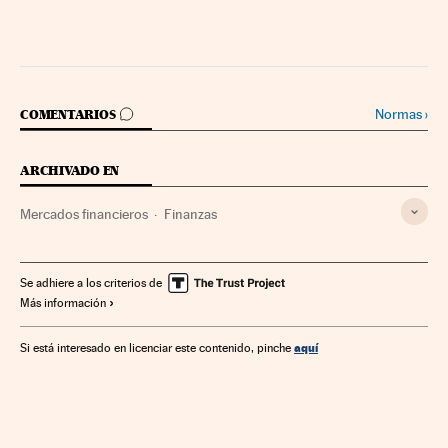
IR A LOS COMENTARIOS
Normas
›
COMENTARIOS
ARCHIVADO EN
Mercados financieros
Finanzas
Se adhiere a los criterios de
Más información
aquí
Si está interesado en licenciar este contenido, pinche