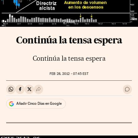
2 fotos
Continúa la tensa espera
Continúa la tensa espera
FEB
28, 2012 - 07:45
EST
Compartir en Whatsapp
Compartir en Facebook
Compartir en Twitter
Desplegar Redes Sociales
Ir a 
Añadir Cinco Días en Google