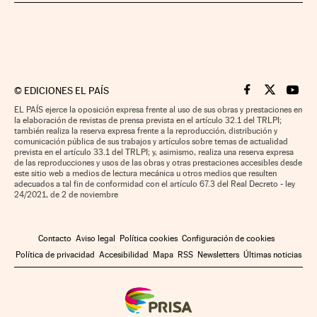
©
EDICIONES EL PAÍS
Cinco Días en F
Cinco Días e
Cinco 
EL PAÍS ejerce la oposición expresa frente al uso de sus obras y prestaciones en
la elaboración de revistas de prensa prevista en el artículo 32.1 del TRLPI;
también realiza la reserva expresa frente a la reproducción, distribución y
comunicación pública de sus trabajos y artículos sobre temas de actualidad
prevista en el artículo 33.1 del TRLPI; y, asimismo, realiza una reserva expresa
de las reproducciones y usos de las obras y otras prestaciones accesibles desde
este sitio web a medios de lectura mecánica u otros medios que resulten
adecuados a tal fin de conformidad con el artículo 67.3 del Real Decreto - ley
24/2021, de 2 de noviembre
Contacto
Aviso legal
Política cookies
Configuración de cookies
Política de privacidad
Accesibilidad
Mapa
RSS
Newsletters
Últimas noticias