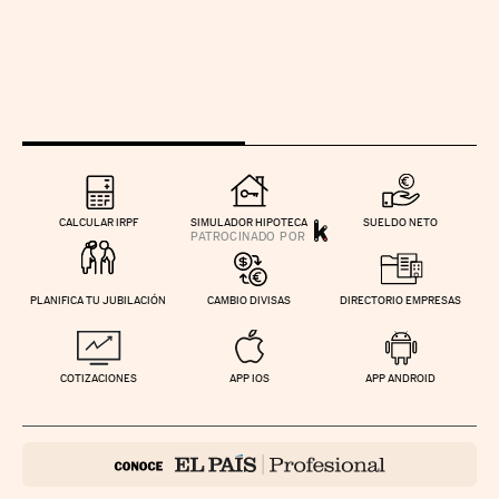
CALCULAR IRPF
SIMULADOR HIPOTECA
SUELDO NETO
PLANIFICA TU JUBILACIÓN
CAMBIO DIVISAS
DIRECTORIO EMPRESAS
COTIZACIONES
APP IOS
APP ANDROID