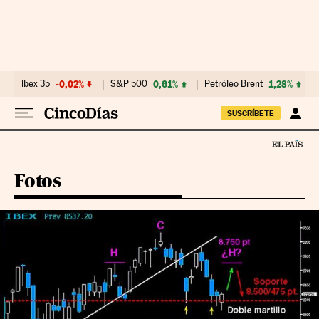
Ir al contenido
Ibex 35
-0,02%
S&P 500
0,61%
Petróleo Brent
1,28%
SUSCRÍBETE
Fotos