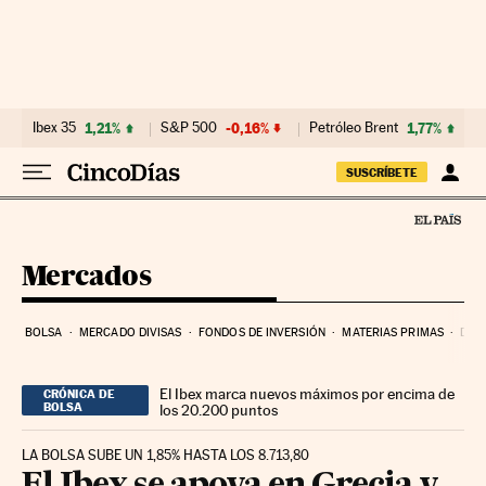
Ir al contenido
Ibex 35
1,21%
S&P 500
-0,16%
Petróleo Brent
1,77%
SUSCRÍBETE
Mercados
BOLSA
MERCADO DIVISAS
FONDOS DE INVERSIÓN
MATERIAS PRIMAS
DEU
El Ibex marca nuevos máximos por encima de
CRÓNICA DE
BOLSA
los 20.200 puntos
LA BOLSA SUBE UN 1,85% HASTA LOS 8.713,80