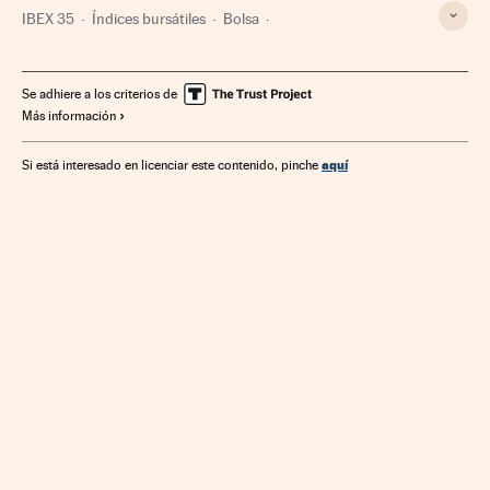
IBEX 35
Índices bursátiles
Bolsa
Mercados financieros
Finanzas
Se adhiere a los criterios de
Más información
aquí
Si está interesado en licenciar este contenido, pinche