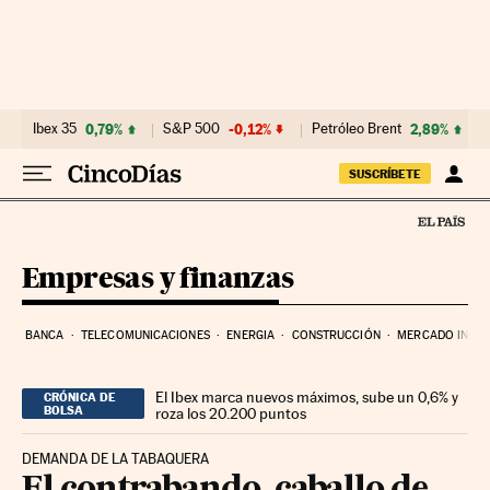
Ir al contenido
Ibex 35
0,79%
S&P 500
-0,12%
Petróleo Brent
2,89%
SUSCRÍBETE
Empresas y finanzas
BANCA
TELECOMUNICACIONES
ENERGIA
CONSTRUCCIÓN
MERCADO INMOB
El Ibex marca nuevos máximos, sube un 0,6% y
CRÓNICA DE
BOLSA
roza los 20.200 puntos
DEMANDA DE LA TABAQUERA