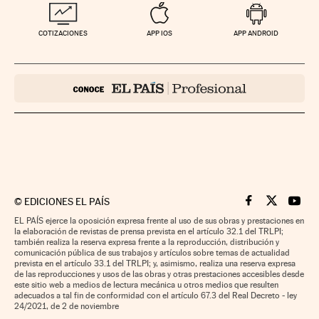
COTIZACIONES
APP IOS
APP ANDROID
©
EDICIONES EL PAÍS
Cinco Días en F
Cinco Días e
Cinco 
EL PAÍS ejerce la oposición expresa frente al uso de sus obras y prestaciones en
la elaboración de revistas de prensa prevista en el artículo 32.1 del TRLPI;
también realiza la reserva expresa frente a la reproducción, distribución y
comunicación pública de sus trabajos y artículos sobre temas de actualidad
prevista en el artículo 33.1 del TRLPI; y, asimismo, realiza una reserva expresa
de las reproducciones y usos de las obras y otras prestaciones accesibles desde
este sitio web a medios de lectura mecánica u otros medios que resulten
adecuados a tal fin de conformidad con el artículo 67.3 del Real Decreto - ley
24/2021, de 2 de noviembre