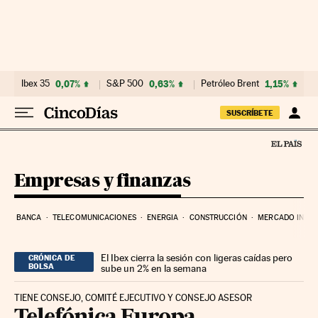
Ir al contenido
Ibex 35
0,07%
S&P 500
0,63%
Petróleo Brent
1,15%
SUSCRÍBETE
Empresas y finanzas
BANCA
TELECOMUNICACIONES
ENERGIA
CONSTRUCCIÓN
MERCADO INMOB
El Ibex cierra la sesión con ligeras caídas pero
CRÓNICA DE
BOLSA
sube un 2% en la semana
TIENE CONSEJO, COMITÉ EJECUTIVO Y CONSEJO ASESOR