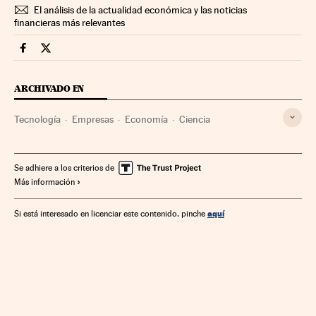
El análisis de la actualidad económica y las noticias
financieras más relevantes
Companias Cinco Días en Facebook
Companias Cinco Días en Twitter
ARCHIVADO EN
Tecnología
Empresas
Economía
Ciencia
Se adhiere a los criterios de
Más información
aquí
Si está interesado en licenciar este contenido, pinche