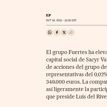
EP
OCT
14, 2011 - 11:00
EDT
Compartir en Whatsapp
Compartir en Facebook
Compartir en Twitter
Desplegar Redes Soci
El grupo Fuertes ha eleva
capital social de Sacyr 
de acciones del grupo de
representativas del 0,02
349.000 euros. La compa
así ligeramente la parti
que preside Luis del Riv