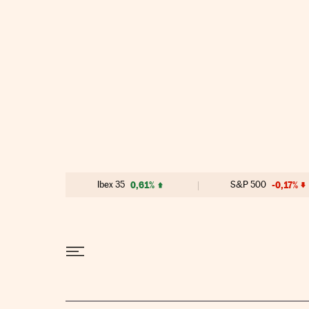
Ir al contenido
Ibex 35
0,61%
S&P 500
-0,17%