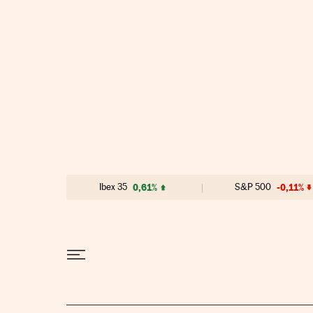
Ir al contenido
Ibex 35
0,61%
S&P 500
-0,11%