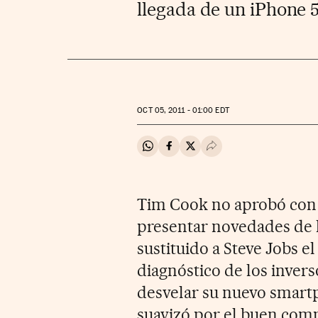
llegada de un iPhone 
OCT
05, 2011 - 01:00
EDT
Compartir en Whatsapp
Compartir en Facebook
Compartir en Twitter
Desplegar Redes Soci
Tim Cook no aprobó con
presentar novedades de 
sustituido a Steve Jobs e
diagnóstico de los inverso
desvelar su nuevo smartp
suavizó por el buen com