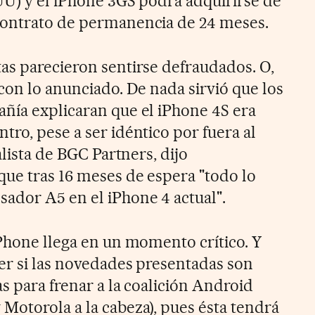
UU) y el iPhone 3GS podrá adquirirse de
contrato de permanencia de 24 meses.
as parecieron sentirse defraudados. O,
con lo anunciado. De nada sirvió que los
ñía explicaran que el iPhone 4S era
ro, pese a ser idéntico por fuera al
alista de BGC Partners, dijo
ue tras 16 meses de espera "todo lo
ador A5 en el iPhone 4 actual".
iPhone llega en un momento crítico. Y
er si las novedades presentadas son
s para frenar a la coalición Android
Motorola a la cabeza), pues ésta tendrá