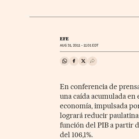
EFE
AUG
31, 2011 - 11:01
EDT
Compartir en Whatsapp
Compartir en Facebook
Compartir en Twitter
Desplegar Redes Soci
En conferencia de prensa
una caída acumulada en el
economía, impulsada por 
logrará reducir paulatin
función del PIB a partir
del 106,1%.