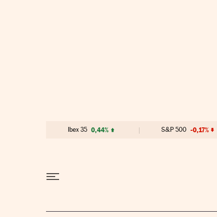
Ir al contenido
Ibex 35
0,44%
S&P 500
-0,17%