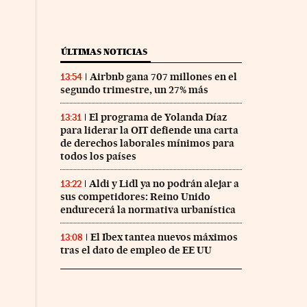
co Días en Facebook
 Cinco Días en Twitter
ÚLTIMAS NOTICIAS
Airbnb gana 707 millones en el
13:54
segundo trimestre, un 27% más
El programa de Yolanda Díaz
13:31
para liderar la OIT defiende una carta
de derechos laborales mínimos para
todos los países
Aldi y Lidl ya no podrán alejar a
13:22
sus competidores: Reino Unido
endurecerá la normativa urbanística
El Ibex tantea nuevos máximos
13:08
tras el dato de empleo de EE UU