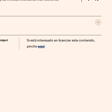
Economia Cin
Economia
Si está interesado en licenciar este contenido,
aquí
pinche