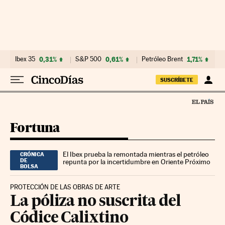
Ir al contenido
Ibex 35
0,31%
S&P 500
0,61%
Petróleo Brent
1,71%
E
SUSCRÍBETE
Fortuna
El Ibex prueba la remontada mientras el petróleo
CRÓNICA
DE
repunta por la incertidumbre en Oriente Próximo
BOLSA
PROTECCIÓN DE LAS OBRAS DE ARTE
La póliza no suscrita del
Códice Calixtino