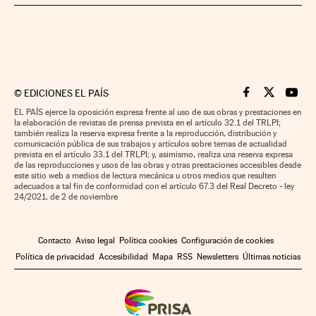
©
EDICIONES EL PAÍS
Cinco Días en F
Cinco Días e
Cinco 
EL PAÍS ejerce la oposición expresa frente al uso de sus obras y prestaciones en
la elaboración de revistas de prensa prevista en el artículo 32.1 del TRLPI;
también realiza la reserva expresa frente a la reproducción, distribución y
comunicación pública de sus trabajos y artículos sobre temas de actualidad
prevista en el artículo 33.1 del TRLPI; y, asimismo, realiza una reserva expresa
de las reproducciones y usos de las obras y otras prestaciones accesibles desde
este sitio web a medios de lectura mecánica u otros medios que resulten
adecuados a tal fin de conformidad con el artículo 67.3 del Real Decreto - ley
24/2021, de 2 de noviembre
Contacto
Aviso legal
Política cookies
Configuración de cookies
Política de privacidad
Accesibilidad
Mapa
RSS
Newsletters
Últimas noticias