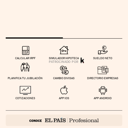
CALCULAR IRPF
SIMULADOR HIPOTECA
SUELDO NETO
PLANIFICA TU JUBILACIÓN
CAMBIO DIVISAS
DIRECTORIO EMPRESAS
COTIZACIONES
APP IOS
APP ANDROID