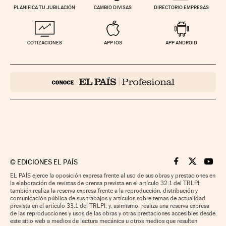
PLANIFICA TU JUBILACIÓN
CAMBIO DIVISAS
DIRECTORIO EMPRESAS
COTIZACIONES
APP IOS
APP ANDROID
©
EDICIONES EL PAÍS
Cinco Días en F
Cinco Días e
Cinco 
EL PAÍS ejerce la oposición expresa frente al uso de sus obras y prestaciones en
la elaboración de revistas de prensa prevista en el artículo 32.1 del TRLPI;
también realiza la reserva expresa frente a la reproducción, distribución y
comunicación pública de sus trabajos y artículos sobre temas de actualidad
prevista en el artículo 33.1 del TRLPI; y, asimismo, realiza una reserva expresa
de las reproducciones y usos de las obras y otras prestaciones accesibles desde
este sitio web a medios de lectura mecánica u otros medios que resulten