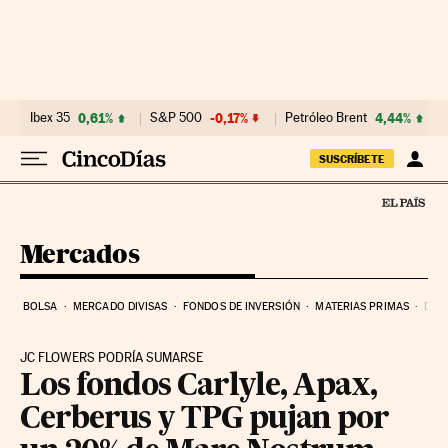
Ir al contenido
Ibex 35
0,61%
S&P 500
-0,17%
Petróleo Brent
4,44%
SUSCRÍBETE
Mercados
BOLSA
MERCADO DIVISAS
FONDOS DE INVERSIÓN
MATERIAS PRIMAS
DEU
JC FLOWERS PODRÍA SUMARSE
Los fondos Carlyle, Apax,
Cerberus y TPG pujan por