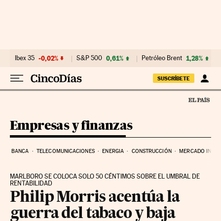
Ir al contenido
Ibex 35
-0,02%
S&P 500
0,61%
Petróleo Brent
1,28%
SUSCRÍBETE
Empresas y finanzas
BANCA
TELECOMUNICACIONES
ENERGIA
CONSTRUCCIÓN
MERCADO INMOB
MARLBORO SE COLOCA SOLO 50 CÉNTIMOS SOBRE EL UMBRAL DE
RENTABILIDAD
Philip Morris acentúa la
guerra del tabaco y baja