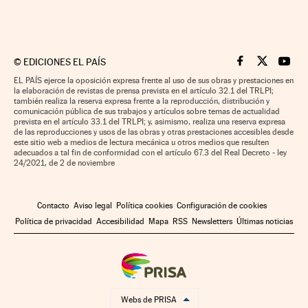
©
EDICIONES EL PAÍS
Cinco Días en F
Cinco Días e
Cinco 
EL PAÍS ejerce la oposición expresa frente al uso de sus obras y prestaciones en
la elaboración de revistas de prensa prevista en el artículo 32.1 del TRLPI;
también realiza la reserva expresa frente a la reproducción, distribución y
comunicación pública de sus trabajos y artículos sobre temas de actualidad
prevista en el artículo 33.1 del TRLPI; y, asimismo, realiza una reserva expresa
de las reproducciones y usos de las obras y otras prestaciones accesibles desde
este sitio web a medios de lectura mecánica u otros medios que resulten
adecuados a tal fin de conformidad con el artículo 67.3 del Real Decreto - ley
24/2021, de 2 de noviembre
Contacto
Aviso legal
Política cookies
Configuración de cookies
Política de privacidad
Accesibilidad
Mapa
RSS
Newsletters
Últimas noticias
Webs de PRISA