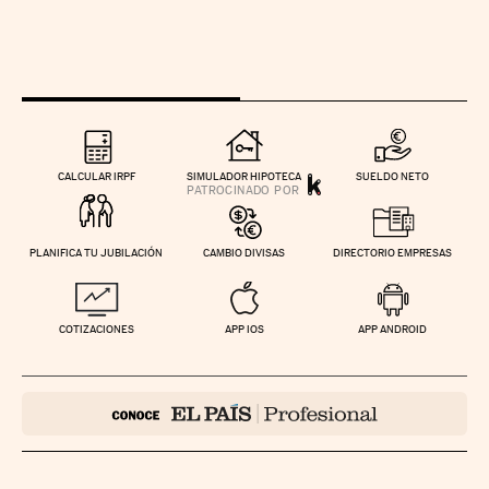
CALCULAR IRPF
SIMULADOR HIPOTECA
SUELDO NETO
PLANIFICA TU JUBILACIÓN
CAMBIO DIVISAS
DIRECTORIO EMPRESAS
COTIZACIONES
APP IOS
APP ANDROID