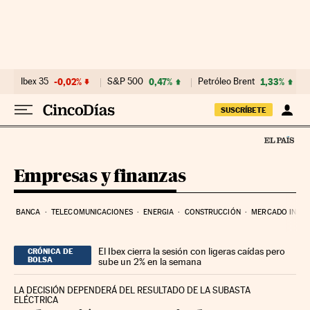
Ir al contenido
Ibex 35
-0,02%
S&P 500
0,47%
Petróleo Brent
1,33%
SUSCRÍBETE
Empresas y finanzas
BANCA
TELECOMUNICACIONES
ENERGIA
CONSTRUCCIÓN
MERCADO INMOB
El Ibex cierra la sesión con ligeras caídas pero
CRÓNICA DE
BOLSA
sube un 2% en la semana
LA DECISIÓN DEPENDERÁ DEL RESULTADO DE LA SUBASTA
ELÉCTRICA