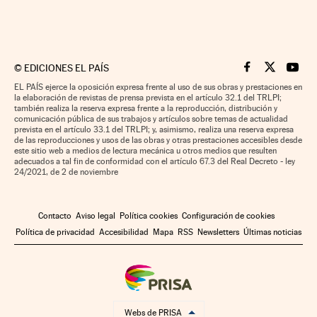
©
EDICIONES EL PAÍS
Cinco Días en F
Cinco Días e
Cinco 
EL PAÍS ejerce la oposición expresa frente al uso de sus obras y prestaciones en
la elaboración de revistas de prensa prevista en el artículo 32.1 del TRLPI;
también realiza la reserva expresa frente a la reproducción, distribución y
comunicación pública de sus trabajos y artículos sobre temas de actualidad
prevista en el artículo 33.1 del TRLPI; y, asimismo, realiza una reserva expresa
de las reproducciones y usos de las obras y otras prestaciones accesibles desde
este sitio web a medios de lectura mecánica u otros medios que resulten
adecuados a tal fin de conformidad con el artículo 67.3 del Real Decreto - ley
24/2021, de 2 de noviembre
Contacto
Aviso legal
Política cookies
Configuración de cookies
Política de privacidad
Accesibilidad
Mapa
RSS
Newsletters
Últimas noticias
Webs de PRISA