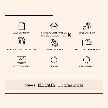
CALCULAR IRPF
SIMULADOR HIPOTECA
SUELDO NETO
PLANIFICA TU JUBILACIÓN
CAMBIO DIVISAS
DIRECTORIO EMPRESAS
COTIZACIONES
APP IOS
APP ANDROID