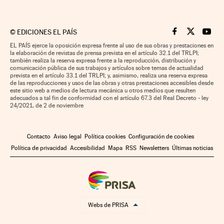
©
EDICIONES EL PAÍS
Cinco Días en F
Cinco Días e
Cinco 
EL PAÍS ejerce la oposición expresa frente al uso de sus obras y prestaciones en
la elaboración de revistas de prensa prevista en el artículo 32.1 del TRLPI;
también realiza la reserva expresa frente a la reproducción, distribución y
comunicación pública de sus trabajos y artículos sobre temas de actualidad
prevista en el artículo 33.1 del TRLPI; y, asimismo, realiza una reserva expresa
de las reproducciones y usos de las obras y otras prestaciones accesibles desde
este sitio web a medios de lectura mecánica u otros medios que resulten
adecuados a tal fin de conformidad con el artículo 67.3 del Real Decreto - ley
24/2021, de 2 de noviembre
Contacto
Aviso legal
Política cookies
Configuración de cookies
Política de privacidad
Accesibilidad
Mapa
RSS
Newsletters
Últimas noticias
Webs de PRISA