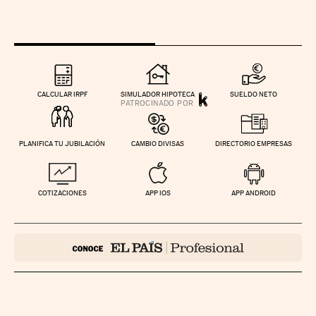
CALCULAR IRPF
SIMULADOR HIPOTECA
SUELDO NETO
PLANIFICA TU JUBILACIÓN
CAMBIO DIVISAS
DIRECTORIO EMPRESAS
COTIZACIONES
APP IOS
APP ANDROID