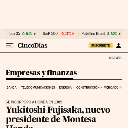
Ir al contenido
Ibex 35
0,61%
S&P 500
-0,17%
Petróleo Brent
3,82%
SUSCRÍBETE
Empresas y finanzas
BANCA
TELECOMUNICACIONES
ENERGIA
CONSTRUCCIÓN
MERCADO INMOB
SE INCORPORÓ A HONDA EN 1989
Yukitoshi Fujisaka, nuevo
presidente de Montesa