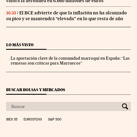
valora la aerolínea en 6.660 millones de euros
El BCE advierte de que la inflación no ha alcanzado
16:33
su pico y se mantendrá “elevada” en lo que resta de año
LO MÁS VISTO
La aportación clave de la comunidad marroquí en España: “Las
remesas son críticas para Marruecos”
BUSCAR BOLSAS Y MERCADOS
IBEX 35
EUROSTOXX
S&P 500