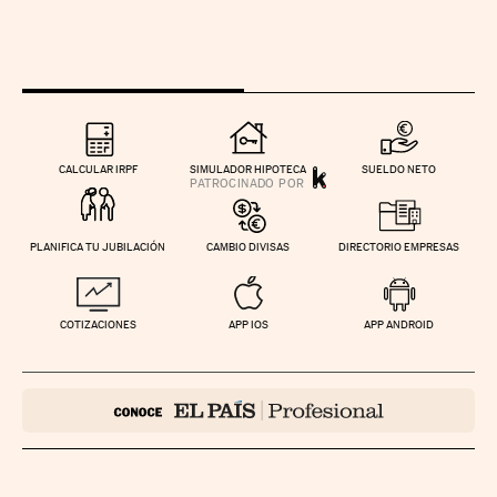
CALCULAR IRPF
SIMULADOR HIPOTECA
SUELDO NETO
PLANIFICA TU JUBILACIÓN
CAMBIO DIVISAS
DIRECTORIO EMPRESAS
COTIZACIONES
APP IOS
APP ANDROID