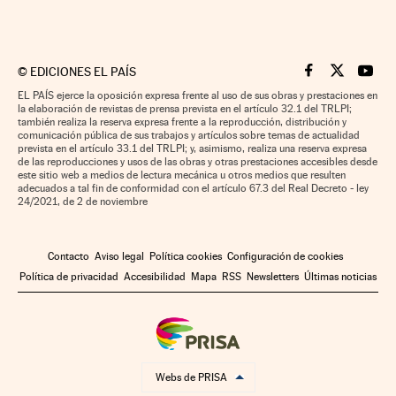
©
EDICIONES EL PAÍS
Cinco Días en F
Cinco Días e
Cinco 
EL PAÍS ejerce la oposición expresa frente al uso de sus obras y prestaciones en
la elaboración de revistas de prensa prevista en el artículo 32.1 del TRLPI;
también realiza la reserva expresa frente a la reproducción, distribución y
comunicación pública de sus trabajos y artículos sobre temas de actualidad
prevista en el artículo 33.1 del TRLPI; y, asimismo, realiza una reserva expresa
de las reproducciones y usos de las obras y otras prestaciones accesibles desde
este sitio web a medios de lectura mecánica u otros medios que resulten
adecuados a tal fin de conformidad con el artículo 67.3 del Real Decreto - ley
24/2021, de 2 de noviembre
Contacto
Aviso legal
Política cookies
Configuración de cookies
Política de privacidad
Accesibilidad
Mapa
RSS
Newsletters
Últimas noticias
Webs de PRISA