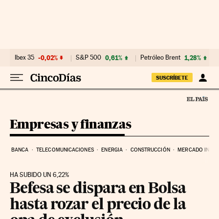
Ir al contenido
Ibex 35
-0,02%
S&P 500
0,61%
Petróleo Brent
1,28%
SUSCRÍBETE
Empresas y finanzas
BANCA
TELECOMUNICACIONES
ENERGIA
CONSTRUCCIÓN
MERCADO INMOB
HA SUBIDO UN 6,22%
Befesa se dispara en Bolsa
hasta rozar el precio de la