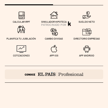
CALCULAR IRPF
SIMULADOR HIPOTECA
SUELDO NETO
PLANIFICA TU JUBILACIÓN
CAMBIO DIVISAS
DIRECTORIO EMPRESAS
COTIZACIONES
APP IOS
APP ANDROID