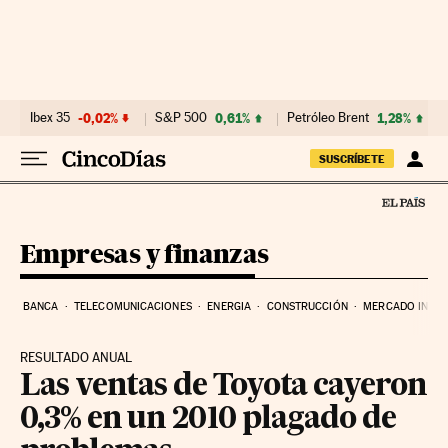
Ir al contenido
Ibex 35
-0,02%
S&P 500
0,61%
Petróleo Brent
1,28%
SUSCRÍBETE
Empresas y finanzas
BANCA
TELECOMUNICACIONES
ENERGIA
CONSTRUCCIÓN
MERCADO INMOB
RESULTADO ANUAL
Las ventas de Toyota cayeron
0,3% en un 2010 plagado de