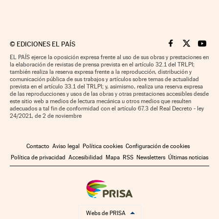
©
EDICIONES EL PAÍS
Cinco Días en F
Cinco Días e
Cinco 
EL PAÍS ejerce la oposición expresa frente al uso de sus obras y prestaciones en
la elaboración de revistas de prensa prevista en el artículo 32.1 del TRLPI;
también realiza la reserva expresa frente a la reproducción, distribución y
comunicación pública de sus trabajos y artículos sobre temas de actualidad
prevista en el artículo 33.1 del TRLPI; y, asimismo, realiza una reserva expresa
de las reproducciones y usos de las obras y otras prestaciones accesibles desde
este sitio web a medios de lectura mecánica u otros medios que resulten
adecuados a tal fin de conformidad con el artículo 67.3 del Real Decreto - ley
24/2021, de 2 de noviembre
Contacto
Aviso legal
Política cookies
Configuración de cookies
Política de privacidad
Accesibilidad
Mapa
RSS
Newsletters
Últimas noticias
Webs de PRISA