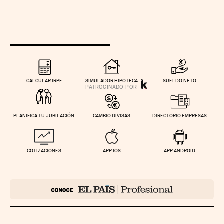
CALCULAR IRPF
SIMULADOR HIPOTECA
SUELDO NETO
PLANIFICA TU JUBILACIÓN
CAMBIO DIVISAS
DIRECTORIO EMPRESAS
COTIZACIONES
APP IOS
APP ANDROID