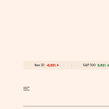
Ir al contenido
Ibex 35
-0,02%
S&P 500
0,61%