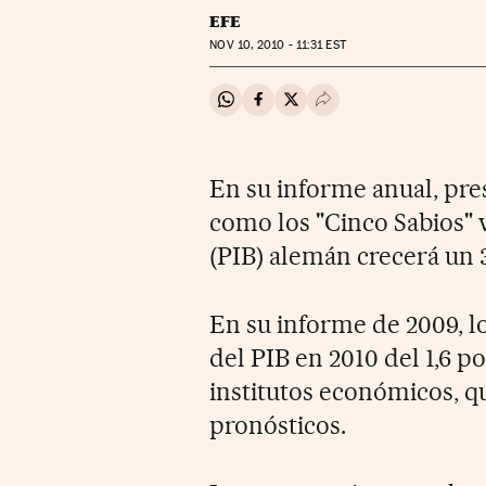
EFE
NOV
10, 2010 - 11:31
EST
Compartir en Whatsapp
Compartir en Facebook
Compartir en Twitter
Desplegar Redes Soci
En su informe anual, pre
como los "Cinco Sabios" 
(PIB) alemán crecerá un 3
En su informe de 2009, l
del PIB en 2010 del 1,6 po
institutos económicos, q
pronósticos.