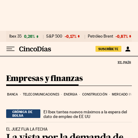
Ir al contenido
Ibex 35
0,26%
S&P 500
-0,17%
Petróleo Brent
-0,87%
SUSCRÍBETE
Empresas y finanzas
BANCA
TELECOMUNICACIONES
ENERGIA
CONSTRUCCIÓN
MERCADO INMOB
El Ibex tantea nuevos máximos a la espera del
CRÓNICA DE
BOLSA
dato de empleo de EE UU
EL JUEZ FIJA LA FECHA