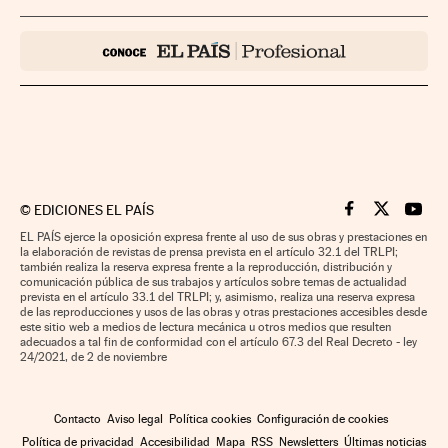
©
EDICIONES EL PAÍS
Cinco Días en F
Cinco Días e
Cinco 
EL PAÍS ejerce la oposición expresa frente al uso de sus obras y prestaciones en
la elaboración de revistas de prensa prevista en el artículo 32.1 del TRLPI;
también realiza la reserva expresa frente a la reproducción, distribución y
comunicación pública de sus trabajos y artículos sobre temas de actualidad
prevista en el artículo 33.1 del TRLPI; y, asimismo, realiza una reserva expresa
de las reproducciones y usos de las obras y otras prestaciones accesibles desde
este sitio web a medios de lectura mecánica u otros medios que resulten
adecuados a tal fin de conformidad con el artículo 67.3 del Real Decreto - ley
24/2021, de 2 de noviembre
Contacto
Aviso legal
Política cookies
Configuración de cookies
Política de privacidad
Accesibilidad
Mapa
RSS
Newsletters
Últimas noticias