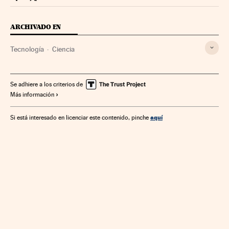
Videos Cinco Días en Facebook
Videos Cinco Días en Twitter
ARCHIVADO EN
Tecnología
Ciencia
Se adhiere a los criterios de
Más información
aquí
Si está interesado en licenciar este contenido, pinche