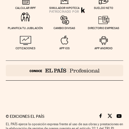
CALCULAR IRPF
SIMULADOR HIPOTECA
SUELDO NETO
PLANIFICA TU JUBILACIÓN
CAMBIO DIVISAS
DIRECTORIO EMPRESAS
COTIZACIONES
APP IOS
APP ANDROID
©
EDICIONES EL PAÍS
Cinco Días en F
Cinco Días e
Cinco 
EL PAÍS ejerce la oposición expresa frente al uso de sus obras y prestaciones en
la elaboración de revistas de prensa prevista en el artículo 32.1 del TRLPI;