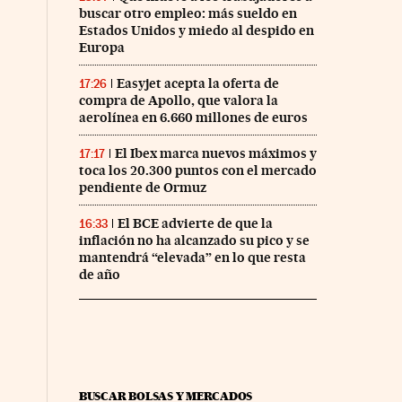
buscar otro empleo: más sueldo en
Estados Unidos y miedo al despido en
Europa
Easyjet acepta la oferta de
17:26
compra de Apollo, que valora la
aerolínea en 6.660 millones de euros
nco Días en Facebook
s Cinco Días en Twitter
El Ibex marca nuevos máximos y
17:17
toca los 20.300 puntos con el mercado
pendiente de Ormuz
El BCE advierte de que la
16:33
inflación no ha alcanzado su pico y se
mantendrá “elevada” en lo que resta
de año
BUSCAR BOLSAS Y MERCADOS