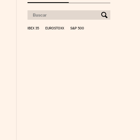
IBEX 35
EUROSTOXX
S&P 500