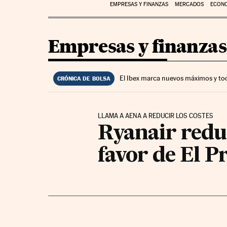
EMPRESAS Y FINANZAS
MERCADOS
ECON
Empresas y finanzas
El Ibex marca nuevos máximos y to
CRÓNICA DE BOLSA
LLAMA A AENA A REDUCIR LOS COSTES
Ryanair reduc
favor de El P