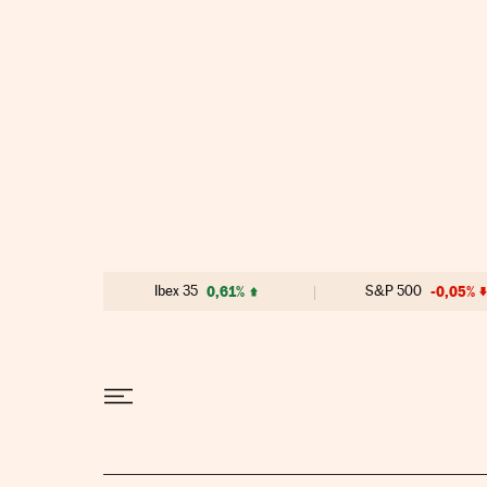
Ir al contenido
Ibex 35
0,61%
S&P 500
-0,05%