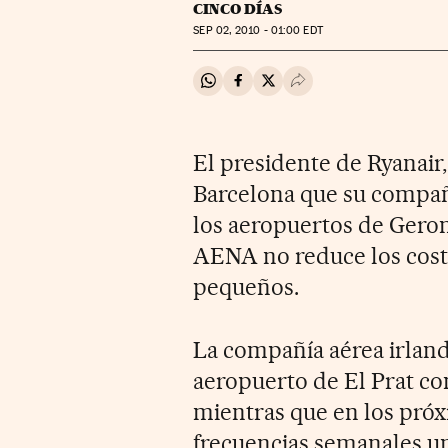
CINCO DÍAS
SEP
02, 2010 - 01:00
EDT
Compartir en Whatsapp
Compartir en Facebook
Compartir en Twitter
Desplegar Redes Soci
El presidente de Ryanair
Barcelona que su compañí
los aeropuertos de Geron
AENA no reduce los coste
pequeños.
La compañía aérea irland
aeropuerto de El Prat con
mientras que en los próx
frecuencias semanales un