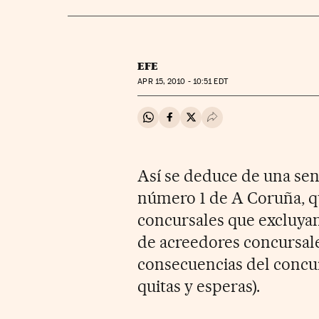
EFE
APR
15, 2010 - 10:51
EDT
Compartir en Whatsapp
Compartir en Facebook
Compartir en Twitter
Desplegar Redes Soci
Así se deduce de una sen
número 1 de A Coruña, q
concursales que excluyan
de acreedores concursale
consecuencias del concu
quitas y esperas).