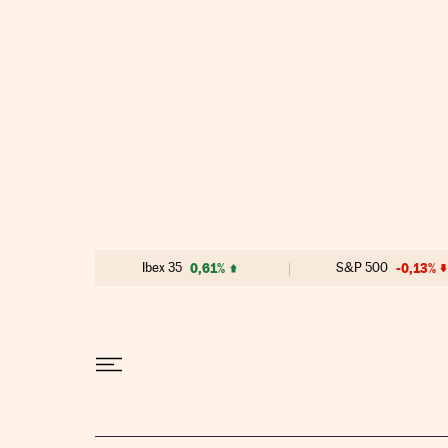
Ir al contenido
Ibex 35
0,61%
S&P 500
-0,13%