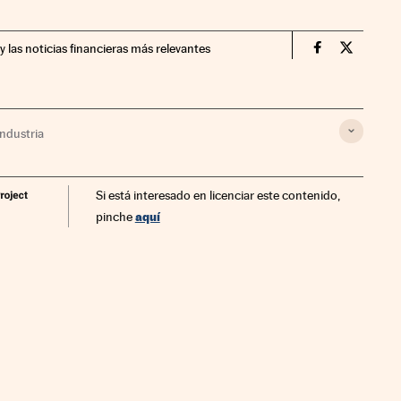
y las noticias financieras más relevantes
Companias Ci
Compania
Industria
Si está interesado en licenciar este contenido,
aquí
pinche