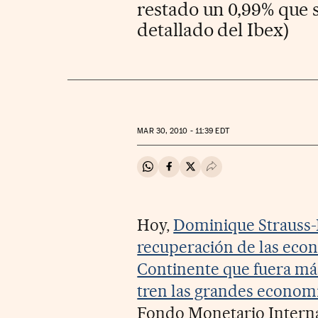
restado un 0,99% que s
detallado del Ibex)
MAR
30, 2010 - 11:39
EDT
Compartir en Whatsapp
Compartir en Facebook
Compartir en Twitter
Desplegar Redes Soci
Hoy,
Dominique Strauss-K
recuperación de las econ
Continente que fuera más
tren las grandes econom
Fondo Monetario Interna