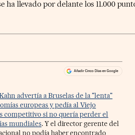
e ha llevado por delante los 11.000 punt
Añadir Cinco Días en Google
ales
ahn advertía a Bruselas de la "lenta"
omías europeas y pedía al Viejo
 competitivo si no quería perder el
ías mundiales
. Y el director gerente del
cional no podía haber encontrado