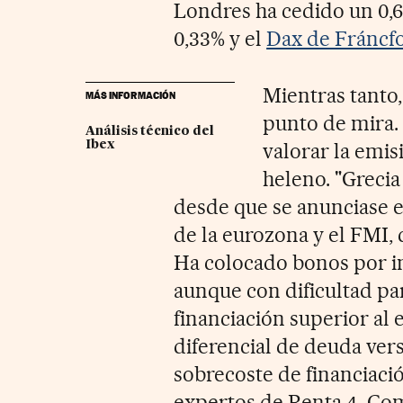
Londres ha cedido un 0,67
0,33% y el
Dax de Fráncf
Mientras tanto,
MÁS INFORMACIÓN
punto de mira. 
Análisis técnico del
Ibex
valorar la emis
heleno. "Greci
desde que se anunciase e
de la eurozona y el FMI,
Ha colocado bonos por i
aunque con dificultad p
financiación superior al 
diferencial de deuda vers
sobrecoste de financiació
expertos de Renta 4. Com