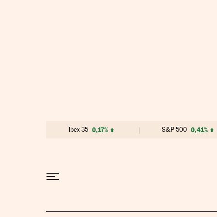
Ir al contenido
Ibex 35
0,17%
S&P 500
0,41%