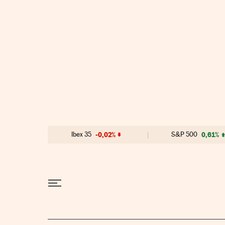
Ir al contenido
Ibex 35
-0,02%
S&P 500
0,61%