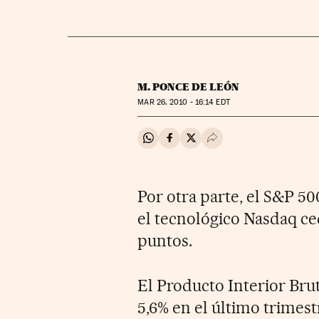
M. PONCE DE LEÓN
MAR
26, 2010 - 16:14
EDT
Compartir en Whatsapp
Compartir en Facebook
Compartir en Twitter
Desplegar Redes Soci
Por otra parte, el S&P 50
el tecnológico Nasdaq ced
puntos.
El Producto Interior Br
5,6% en el último trimest